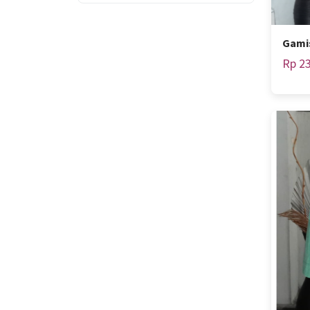
Gami
Rp 23