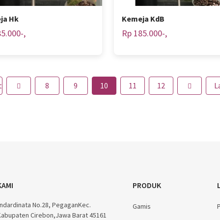
ja Hk
Kemeja KdB
5.000-,
Rp 185.000-,
t
8
9
10
11
12
L
KAMI
PRODUK
kandardinata No.28, PegaganKec.
Gamis
Kabupaten Cirebon,Jawa Barat 45161