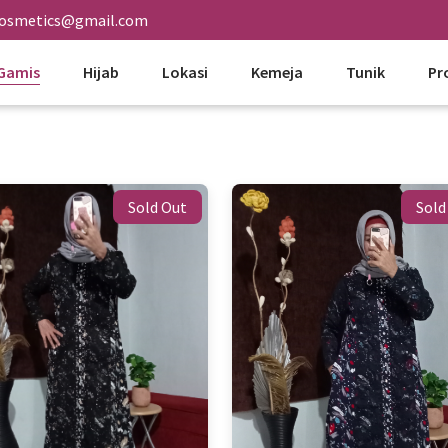
cosmetics@gmail.com
Gamis
Hijab
Lokasi
Kemeja
Tunik
Pr
Sold Out
Sold