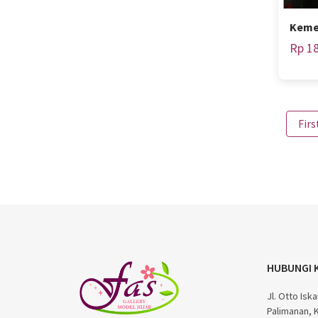
Keme
Rp 18
Firs
HUBUNGI 
Jl. Otto Is
Palimanan, 