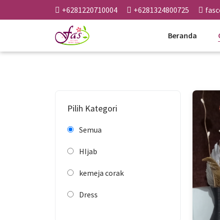
+6281220710004
+6281324800725
fas
Beranda
Pilih Kategori
Semua
HIjab
kemeja corak
Dress